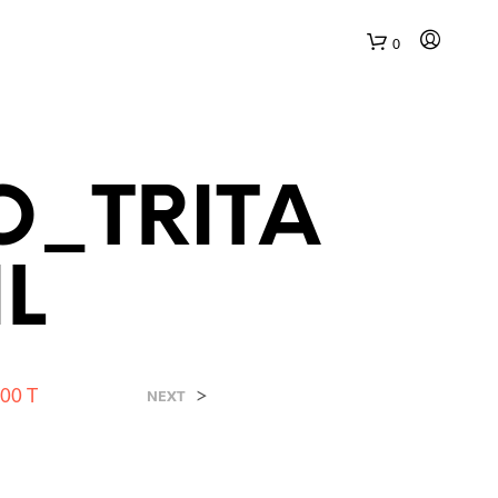
0
_TRITA
L
N
E
S
S
00 T
>
NEXT
U
N
P
R
O