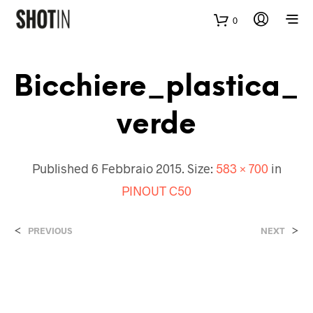
0
Bicchiere_plastica_
Verde
Published
6 Febbraio 2015
. Size:
583 × 700
in
PINOUT C50
<
>
PREVIOUS
NEXT