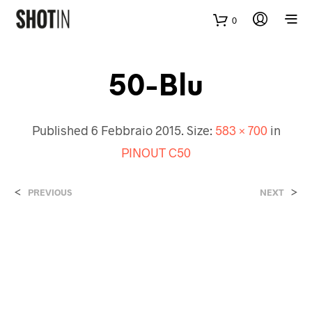
0
50-Blu
Published
6 Febbraio 2015
. Size:
583 × 700
in
PINOUT C50
<
>
PREVIOUS
NEXT