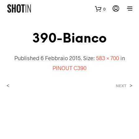
0
390-Bianco
Published
6 Febbraio 2015
. Size:
583 × 700
in
PINOUT C390
<
>
NEXT