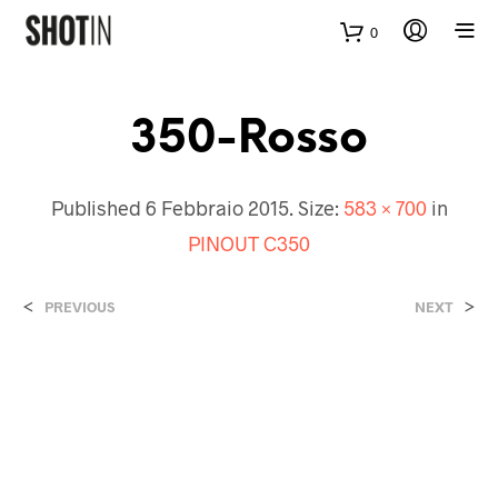
0
350-Rosso
Published
6 Febbraio 2015
. Size:
583 × 700
in
PINOUT C350
<
>
PREVIOUS
NEXT