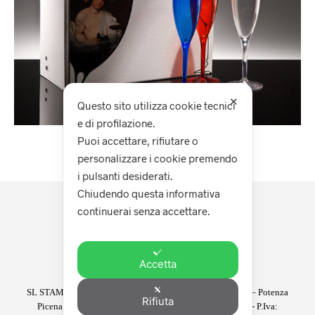
✕
Questo sito utilizza cookie tecnici
e di profilazione.
Puoi accettare, rifiutare o
personalizzare i cookie premendo
i pulsanti desiderati.
Chiudendo questa informativa
Il mio account
continuerai senza accettare.
Carrello
Privacy
Termini e condizioni d’uso
Accetta
SL STAMPI SERVICE snc con sede in via S.P. Regina km3 – Potenza
Rifiuta
Picena – Tel. +39.0733.676500 – Fax +39.0733.677359 - P.Iva: