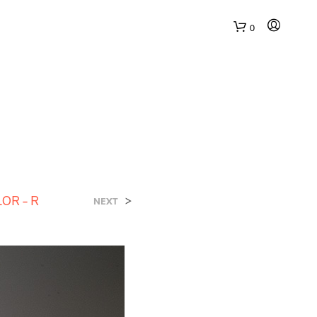
0
LOR – R
>
NEXT
N
E
S
S
U
N
P
R
O