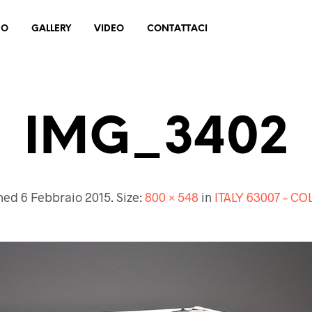
MO
GALLERY
VIDEO
CONTATTACI
IMG_3402
shed
6 Febbraio 2015
. Size:
800 × 548
in
ITALY 63007 – CO