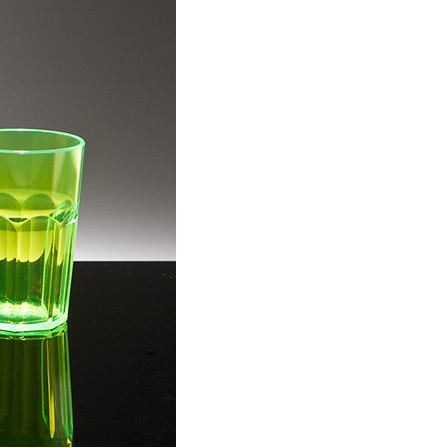
D
O
T
T
O
N
E
L
C
A
R
R
E
L
L
O
.