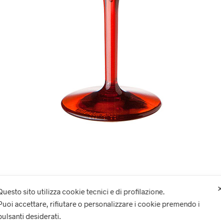
Questo sito utilizza cookie tecnici e di profilazione.
Puoi accettare, rifiutare o personalizzare i cookie premendo i
Il mio account
Carrello
Privacy
Termini e condizioni d’uso
pulsanti desiderati.