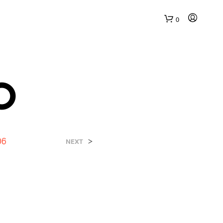
0
O
06
>
NEXT
N
E
S
S
U
N
P
R
O