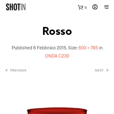
0
Rosso
Published
6 Febbraio 2015
. Size:
600 × 785
in
ONDA C230
<
>
PREVIOUS
NEXT