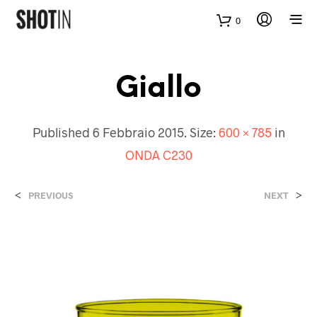
0
Giallo
Published
6 Febbraio 2015
. Size:
600 × 785
in
ONDA C230
<
>
PREVIOUS
NEXT