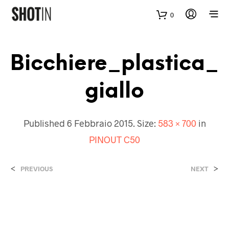
0
Bicchiere_plastica_
Giallo
Published
6 Febbraio 2015
. Size:
583 × 700
in
PINOUT C50
<
>
PREVIOUS
NEXT