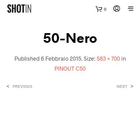
0
50-Nero
Published
6 Febbraio 2015
. Size:
583 × 700
in
PINOUT C50
<
>
PREVIOUS
NEXT