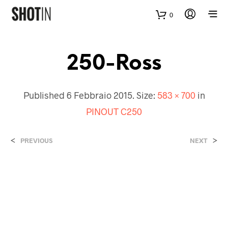
0
250-Ross
Published
6 Febbraio 2015
. Size:
583 × 700
in
PINOUT C250
<
>
PREVIOUS
NEXT