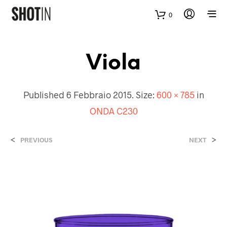
0
Viola
Published
6 Febbraio 2015
. Size:
600 × 785
in
ONDA C230
<
>
PREVIOUS
NEXT