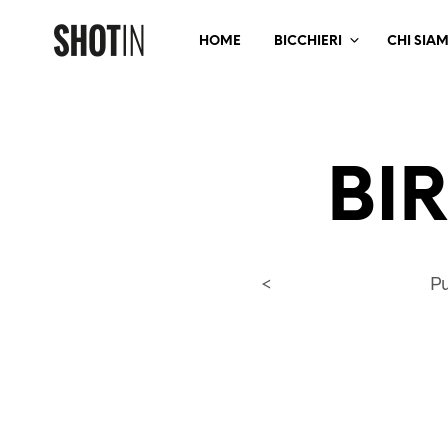
HOME
BICCHIERI
CHI SIA
BIR
<
P