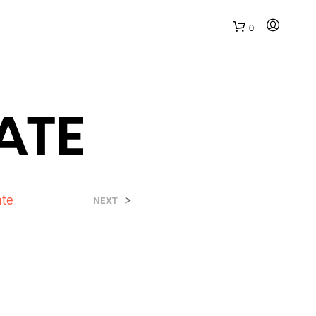
0
FATE
ate
>
NEXT
N
E
S
S
U
N
P
R
O